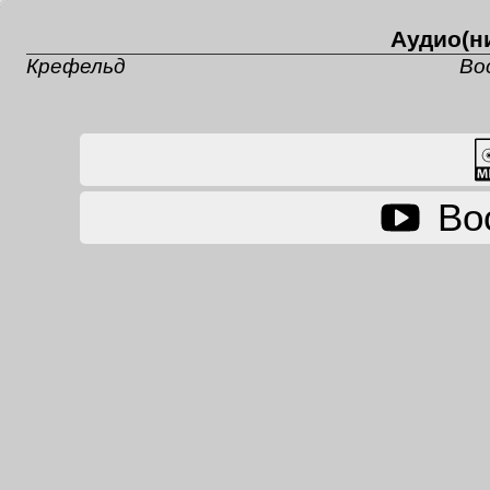
Аудио(ни
Крефельд
Во
Во