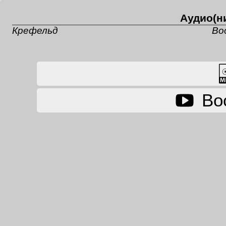
Аудио(ни
Крефельд
Во
Во