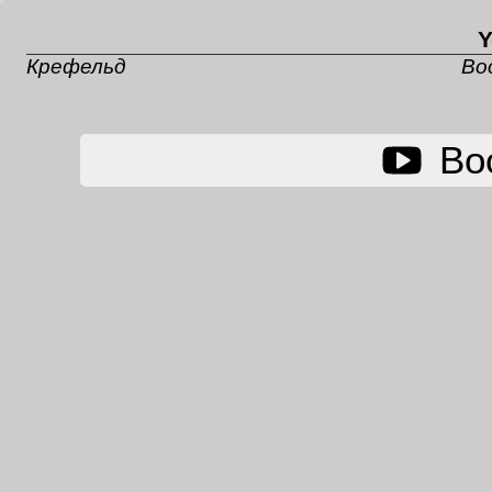
Y
Крефельд
Во
Во