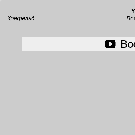
Y
Крефельд
Во
Во