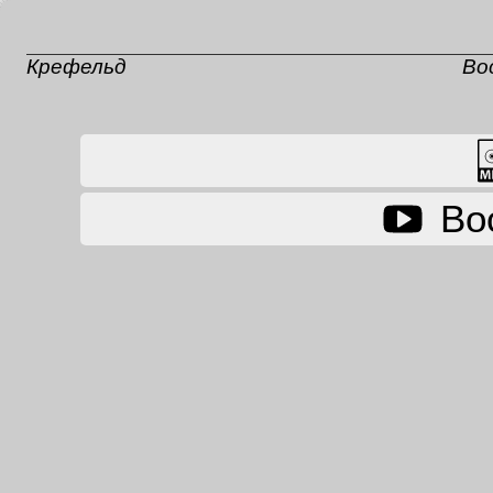
Крефельд
Во
Во