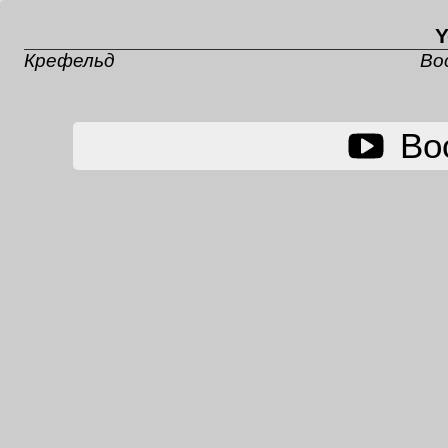
Y
Крефельд
Во
Во