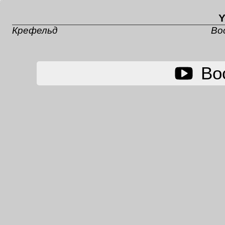
Y
Крефельд
Во
Во